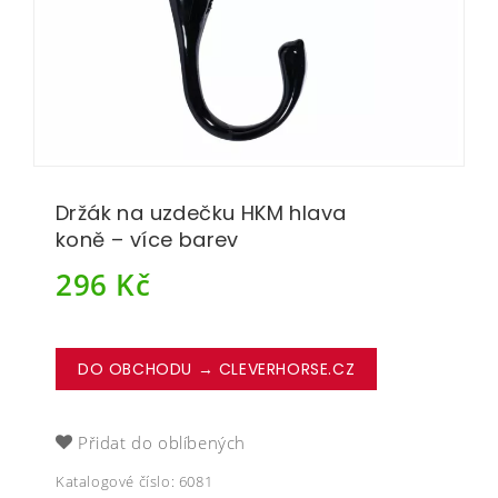
Držák na uzdečku HKM hlava
koně – více barev
296
Kč
DO OBCHODU → CLEVERHORSE.CZ
Přidat do oblíbených
Katalogové číslo:
6081