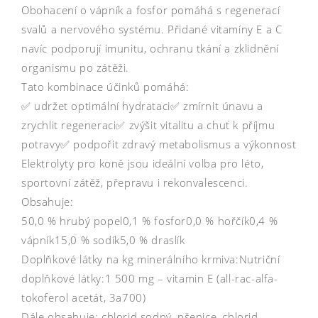
Obohacení o vápník a fosfor pomáhá s regenerací
svalů a nervového systému. Přidané vitamíny E a C
navíc podporují imunitu, ochranu tkání a zklidnění
organismu po zátěži.
Tato kombinace účinků pomáhá:
✅ udržet optimální hydrataci✅ zmírnit únavu a
zrychlit regeneraci✅ zvýšit vitalitu a chuť k příjmu
potravy✅ podpořit zdravý metabolismus a výkonnost
Elektrolyty pro koně jsou ideální volba pro léto,
sportovní zátěž, přepravu i rekonvalescenci.
Obsahuje:
50,0 % hrubý popel0,1 % fosfor0,0 % hořčík0,4 %
vápník15,0 % sodík5,0 % draslík
Doplňkové látky na kg minerálního krmiva:Nutriční
doplňkové látky:1 500 mg – vitamin E (all-rac-alfa-
tokoferol acetát, 3a700)
Dále obsahuje: chlorid sodný, pšenice, chlorid