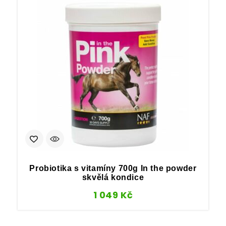
F
Probiotika s vitamíny 700g In the powder
skvělá kondice
1 049
Kč