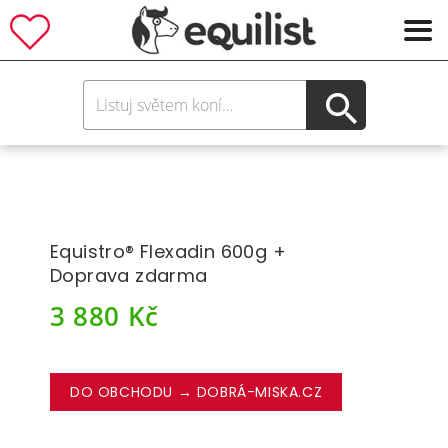
Equistro® Flexadin 600g +
Doprava zdarma
3 880
Kč
DO OBCHODU → DOBRÁ-MISKA.CZ