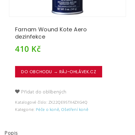
Farnam Wound Kote Aero
dezinfekce
410
Kč
DO OBCHODU → RÁJ-OHLÁVEK.CZ
Přidat do oblíbených
Katalogové číslo:
ZX22QE95TX4ZXG4Q
Kategorie:
Péče o koně
,
Ošetření koně
Popis