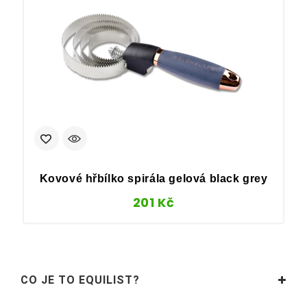
Kovové hřbílko spirála gelová black grey
201
Kč
CO JE TO EQUILIST?