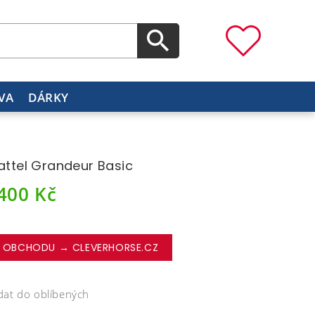
VA
DÁRKY
sattel Grandeur Basic
 400
Kč
 OBCHODU → CLEVERHORSE.CZ
dat do oblíbených