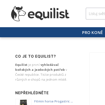
PRO KONĚ
CO JE TO EQUILIST?
Equilist
je první
vyhledávač
koňských a jezdeckých potřeb
v
České republice. Tisíce produktů z
různých e-shopů na jednom místě.
NEPŘEHLÉDNĚTE
Fitmin horse Progastric 20kg