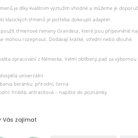
třmenů je díky kvalitním výztužím vhodné a můžeme je doporuč
ití klasických třmenů je potřeba dokoupit adaptér.
 použít třmenové řemeny Grandeur, které jsou připevněné na s
se mohou rozepnout. Dodávají krátké, střední nebo dlouhé.
valita zpracování z Německa. Velmi oblíbený pad za výborno
 dospělá univerzální
 barva beránku: přírodní, černá
odní: hnědá, antracitová – napište do poznámky
 Vás zajímat