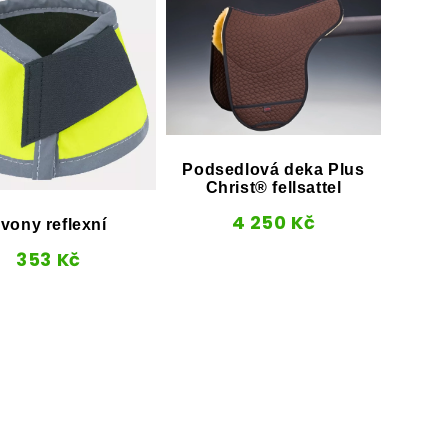
Podsedlová deka Plus
Christ® fellsattel
Sklá
4 250
Kč
vony reflexní
353
Kč