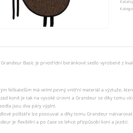
Katalo
Katego
el Grandeur Basic je prvotřídní beránkové sedlo vyrobené z kv
ným fellsatelům má velmi pevný vnitřní materiál a výztuže, které
zad koně je tak na vysoké úrovni a Grandeur se díky tomu ví
sedla jsou dva páry výplní.
dlové polštáře lze posouvat a díky tomu Grandeur natvarovat 
eur je flexibilní a po čase se lehce přizpůsobí koni a jezdci.