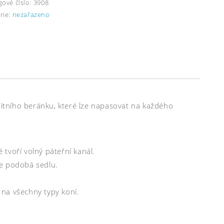
gové číslo:
3908
rie:
nezařazeno
alitního beránku, které lze napasovat na každého
 tvoří volný páteřní kanál.
ce podobá sedlu.
na všechny typy koní.