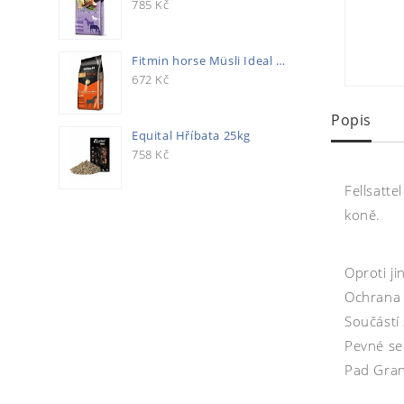
785
Kč
Fitmin horse Müsli Ideal 20kg
672
Kč
Popis
Equital Hříbata 25kg
758
Kč
Fellsatt
koně.
Oproti ji
Ochrana 
Součástí 
Pevné se
Pad Grand