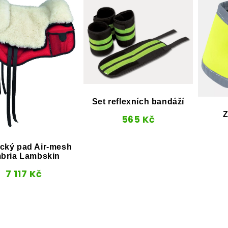
Set reflexních bandáží
Z
565
Kč
cký pad Air-mesh
bria Lambskin
7 117
Kč