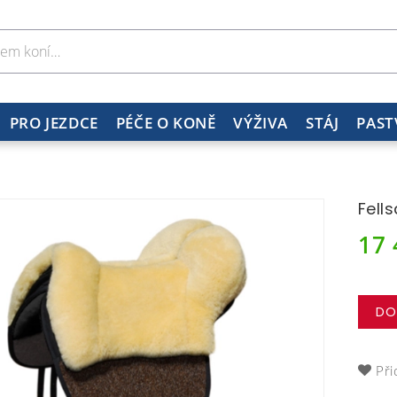
PRO JEZDCE
PÉČE O KONĚ
VÝŽIVA
STÁJ
PAST
Fell
17
DO
Při