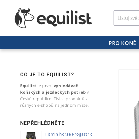
PRO KONĚ
CO JE TO EQUILIST?
Equilist
je první
vyhledávač
koňských a jezdeckých potřeb
v
České republice. Tisíce produktů z
různých e-shopů na jednom místě.
NEPŘEHLÉDNĚTE
Fitmin horse Progastric 20kg