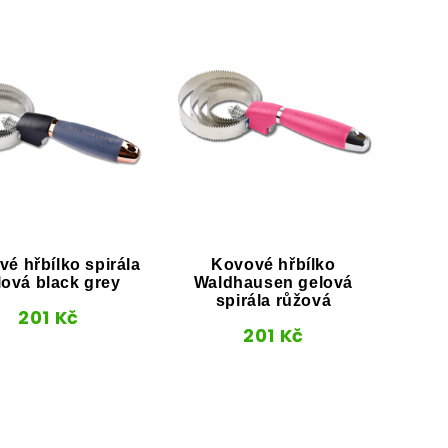
é hřbílko spirála
Kovové hřbílko
Kovo
lová black grey
Waldhausen gelová
spirála růžová
201
Kč
201
Kč