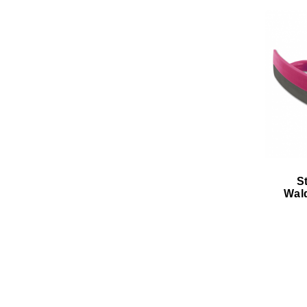
S
Wal