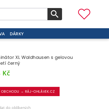
VA
DÁRKY
inátor XL Waldhausen s gelovou
jetí černý
8
Kč
 OBCHODU → RÁJ-OHLÁVEK.CZ
dat do oblíbených