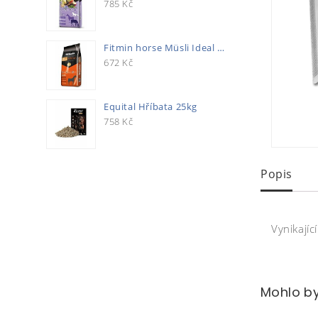
785
Kč
Fitmin horse Müsli Ideal 20kg
672
Kč
Equital Hříbata 25kg
758
Kč
Popis
Vynikají
Mohlo by