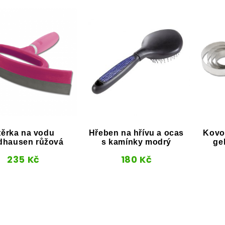
těrka na vodu
Hřeben na hřívu a ocas
Kovov
dhausen růžová
s kamínky modrý
ge
235
Kč
180
Kč