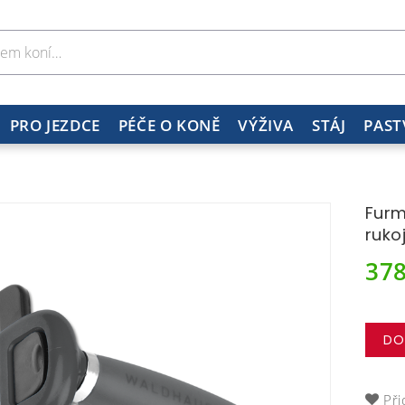
PRO JEZDCE
PÉČE O KONĚ
VÝŽIVA
STÁJ
PAST
Furm
ruko
37
DO
Při