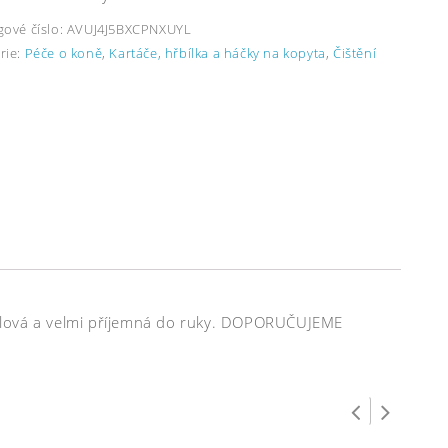
gové číslo:
AVUJ4J5BXCPNXUYL
rie:
Péče o koně
,
Kartáče, hřbílka a háčky na kopyta
,
Čištění
á gelová a velmi příjemná do ruky. DOPORUČUJEME