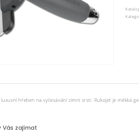
Katalo
Katego
cí luxusní hřeben na vyčesávání zimní srsti. Rukojeť je měkk
 Vás zajímat