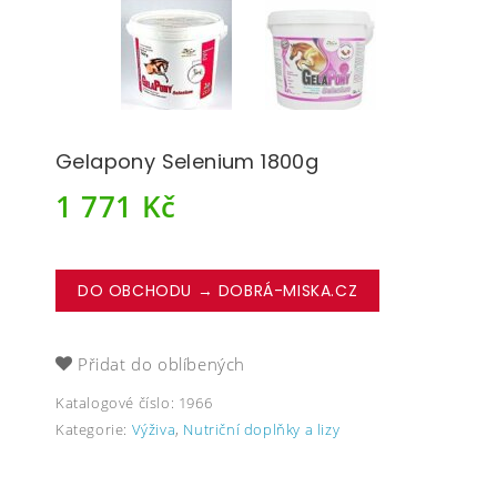
Gelapony Selenium 1800g
1 771
Kč
DO OBCHODU → DOBRÁ-MISKA.CZ
Přidat do oblíbených
Katalogové číslo:
1966
Kategorie:
Výživa
,
Nutriční doplňky a lizy