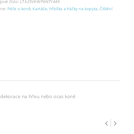
gové číslo:
LTA23VKWP6N7Y449
rie:
Péče o koně
,
Kartáče, hřbílka a háčky na kopyta
,
Čištění
á dekorace na hřívu nebo ocas koně