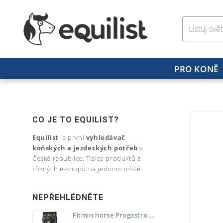
PRO KONĚ
CO JE TO EQUILIST?
Equilist
je první
vyhledávač
koňských a jezdeckých potřeb
v
České republice. Tisíce produktů z
různých e-shopů na jednom místě.
NEPŘEHLÉDNĚTE
Fitmin horse Progastric 20kg