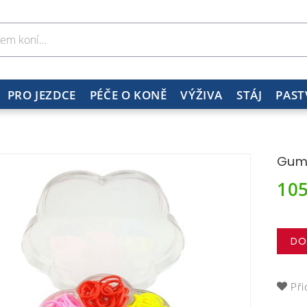
PRO JEZDCE
PÉČE O KONĚ
VÝŽIVA
STÁJ
PAST
Gumi
10
DO
Při