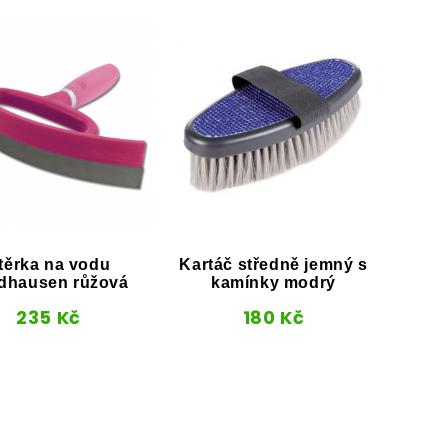
těrka na vodu
Kartáč středně jemný s
Hřebe
dhausen růžová
kamínky modrý
s 
235
Kč
180
Kč