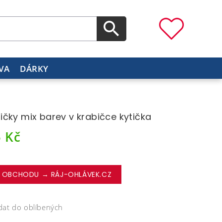
VA
DÁRKY
čky mix barev v krabičce kytička
5
Kč
 OBCHODU → RÁJ-OHLÁVEK.CZ
dat do oblíbených