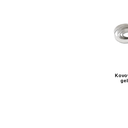
Kovov
gel