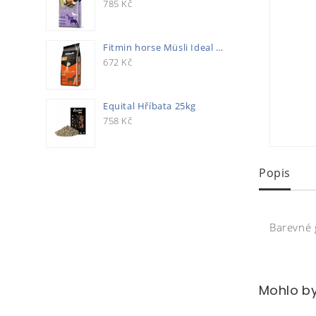
785
Kč
Fitmin horse Müsli Ideal 20kg
672
Kč
Equital Hříbata 25kg
758
Kč
Popis
Barevné 
Mohlo by