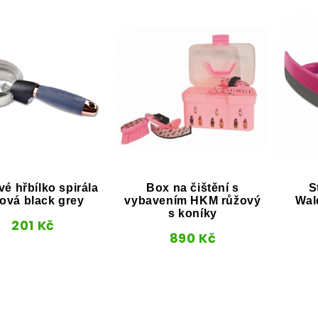
é hřbílko spirála
Box na čištění s
S
ová black grey
vybavením HKM růžový
Wal
s koníky
201
Kč
890
Kč