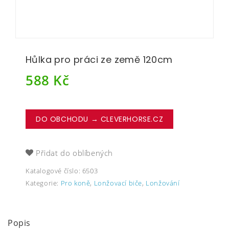
Hůlka pro práci ze země 120cm
588
Kč
DO OBCHODU → CLEVERHORSE.CZ
Přidat do oblíbených
Katalogové číslo:
6503
Kategorie:
Pro koně
,
Lonžovací biče
,
Lonžování
Popis