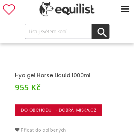
Hyalgel Horse Liquid 1000ml
955
Kč
DO OBCHODU → DOBRÁ-MISKA.CZ
Přidat do oblíbených