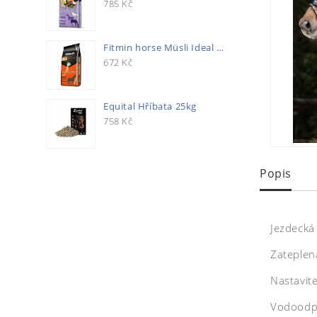
785
Kč
Fitmin horse Müsli Ideal 20kg
672
Kč
Equital Hříbata 25kg
758
Kč
Popis
Jezdecká
Zateplen
Nastavit
Vodoodp