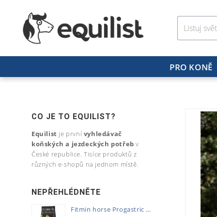
PRO KONĚ
CO JE TO EQUILIST?
Equilist
je první
vyhledávač
koňských a jezdeckých potřeb
v
České republice. Tisíce produktů z
různých e-shopů na jednom místě.
NEPŘEHLÉDNĚTE
Fitmin horse Progastric 20kg