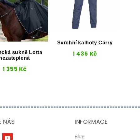
Svrchní kalhoty Carry
ecká sukně Lotta
1 435
Kč
nezateplená
1 355
Kč
E NÁS
INFORMACE
Blog
agram
youtube