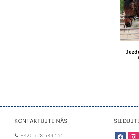
Jezd
KONTAKTUJTE NÁS
SLEDUJT
+420 728 589 555
facebook
inst