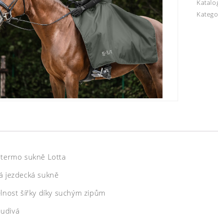
Katalo
Katego
 termo sukně Lotta
á jezdecká sukně
elnost šířky díky suchým zipům
udivá