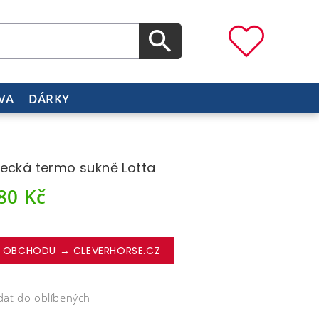
VA
DÁRKY
ecká termo sukně Lotta
680
Kč
 OBCHODU → CLEVERHORSE.CZ
dat do oblíbených