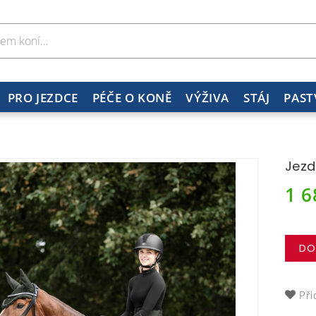
PRO JEZDCE
PÉČE O KONĚ
VÝŽIVA
STÁJ
PAST
Jezd
1 
DO
Při