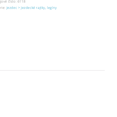
gové číslo:
6118
rie:
Jezdec > Jezdecké rajtky, legíny