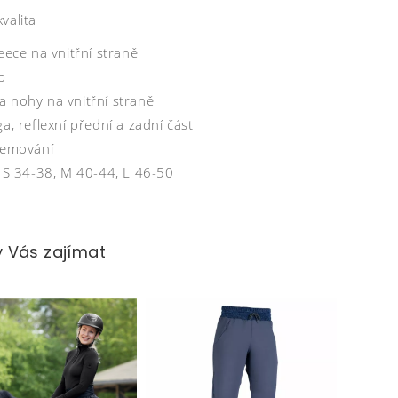
valita
leece na vnitřní straně
p
a nohy na vnitřní straně
ga, reflexní přední a zadní část
 lemování
: S 34-38, M 40-44, L 46-50
 Vás zajímat