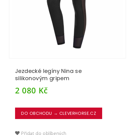
Jezdecké legíny Nina se
silikonovým gripem
2 080
Kč
DO OBCHODU → CLEVERHORSE.CZ
Přidat do oblíbených