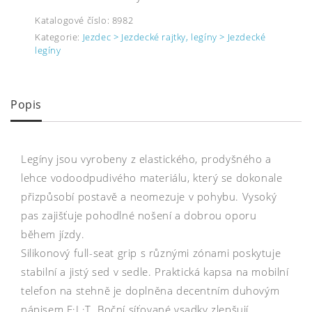
Katalogové číslo:
8982
Kategorie:
Jezdec > Jezdecké rajtky, legíny > Jezdecké
legíny
Popis
Legíny jsou vyrobeny z elastického, prodyšného a
lehce vodoodpudivého materiálu, který se dokonale
přizpůsobí postavě a neomezuje v pohybu. Vysoký
pas zajišťuje pohodlné nošení a dobrou oporu
během jízdy.
Silikonový full-seat grip s různými zónami poskytuje
stabilní a jistý sed v sedle. Praktická kapsa na mobilní
telefon na stehně je doplněna decentním duhovým
nápisem E·L·T. Boční síťované vsadky zlepšují