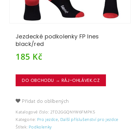
Jezdecké podkolenky FP Ines
black/red
185
Kč
DO OBCHODU → RÁJ-OHLÁVEK.CZ
Přidat do oblíbených
Katalogové číslo:
2TD2GGQNYW6FMPK5
Kategorie:
Pro jezdce
,
Další příslušenství pro jezdce
Štítek:
Podkolenky