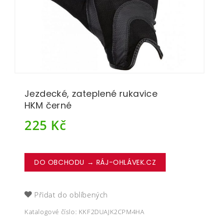
Jezdecké, zateplené rukavice
HKM černé
225
Kč
DO OBCHODU → RÁJ-OHLÁVEK.CZ
Přidat do oblíbených
Katalogové číslo:
KKF2DUAJK2CPM4HA