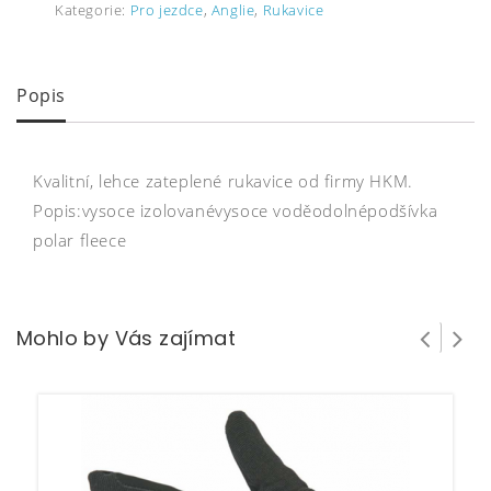
Kategorie:
Pro jezdce
,
Anglie
,
Rukavice
Popis
Kvalitní, lehce zateplené rukavice od firmy HKM.
Popis:vysoce izolovanévysoce voděodolnépodšívka
polar fleece
Mohlo by Vás zajímat