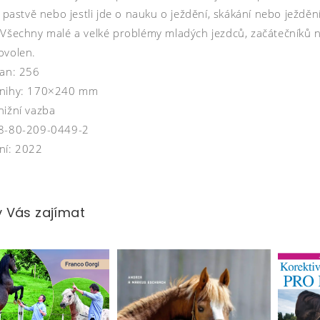
a pastvě nebo jestli jde o nauku o ježdění, skákání nebo ježdě
 Všechny malé a velké problémy mladých jezdců, začátečníků ne
ovolen.
ran: 256
knihy: 170×240 mm
nižní vazba
78-80-209-0449-2
ní: 2022
 Vás zajímat