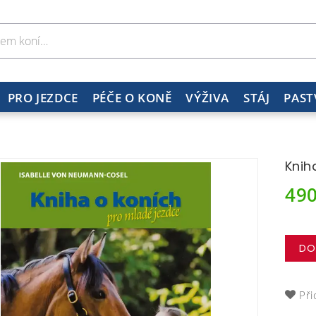
PRO JEZDCE
PÉČE O KONĚ
VÝŽIVA
STÁJ
PAST
Knih
49
DO
Při