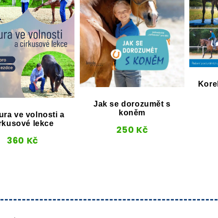
Korek
Jak se dorozumět s
koněm
ura ve volnosti a
rkusové lekce
250
Kč
360
Kč