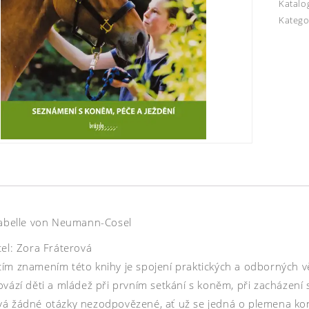
Katalo
Katego
sabelle von Neumann-Cosel
tel: Zora Fráterová
ím znamením této knihy je spojení praktických a odborných věd
vází děti a mládež při prvním setkání s koněm, při zacházení 
á žádné otázky nezodpovězené, ať už se jedná o plemena koní 