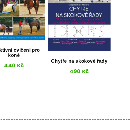
tivní cvičení pro
koně
Chytře na skokové řady
440
Kč
Jezdě
490
Kč