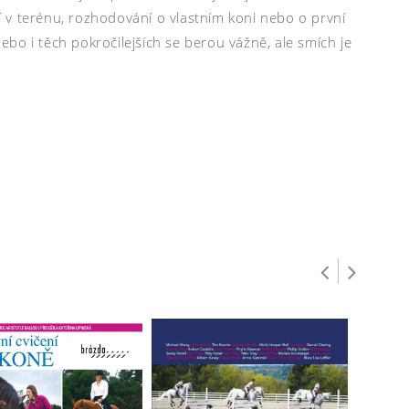
ní v terénu, rozhodování o vlastním koni nebo o první
bo i těch pokročilejších se berou vážně, ale smích je