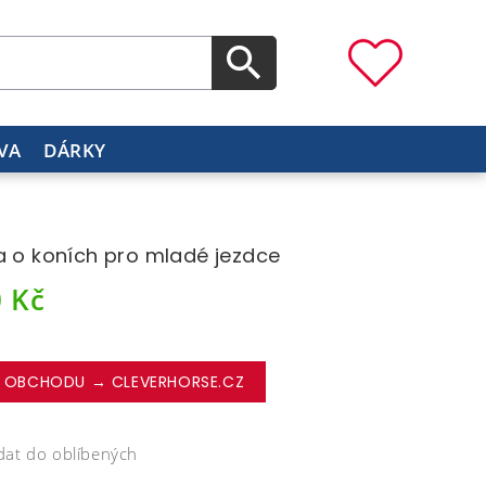
VA
DÁRKY
a o koních pro mladé jezdce
0
Kč
 OBCHODU → CLEVERHORSE.CZ
dat do oblíbených