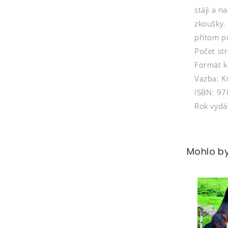
stáji a n
zkoušky.
přitom p
Počet st
Formát 
Vazba: K
ISBN: 9
Rok vydá
Mohlo by