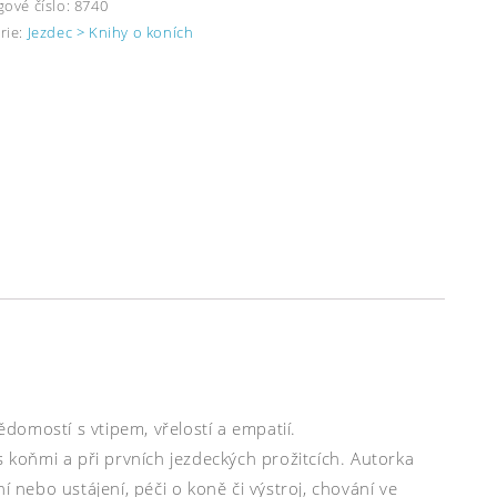
gové číslo:
8740
rie:
Jezdec > Knihy o koních
omostí s vtipem, vřelostí a empatií.
s koňmi a při prvních jezdeckých prožitcích. Autorka
nebo ustájení, péči o koně či výstroj, chování ve