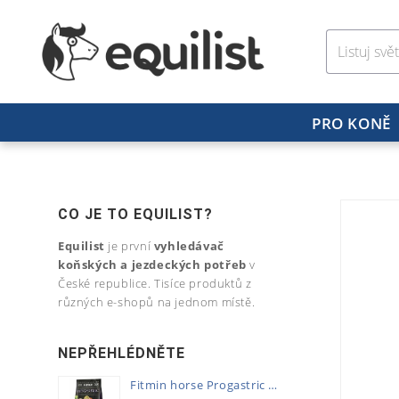
PRO KONĚ
CO JE TO EQUILIST?
Equilist
je první
vyhledávač
koňských a jezdeckých potřeb
v
České republice. Tisíce produktů z
různých e-shopů na jednom místě.
NEPŘEHLÉDNĚTE
Fitmin horse Progastric 20kg