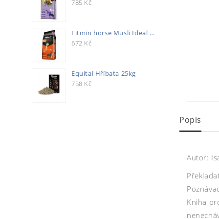
785
Kč
Fitmin horse Müsli Ideal 20kg
672
Kč
Equital Hříbata 25kg
758
Kč
Popis
Autor: I
Překlada
Poznávac
Kniha pro
nenecháv