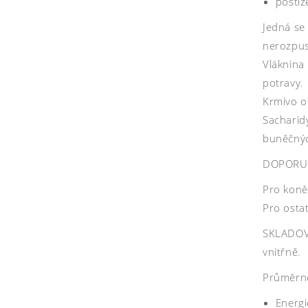
postiž
Jedná se
nerozpust
Vláknina
potravy.
Krmivo o
Sacharid
buněčných
DOPORU
Pro koně
Pro ostat
SKLADOVÁ
vnitřně.
Průměrné
Energi