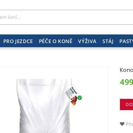
PRO JEZDCE
PÉČE O KONĚ
VÝŽIVA
STÁJ
PAST
Kono
49
DO
Při