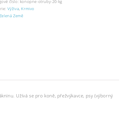
gové číslo:
konopne-otruby-20-kg
rie:
Výživa
,
Krmivo
Zelená Země
kninu. Užívá se pro koně, přežvýkavce, psy (výborný