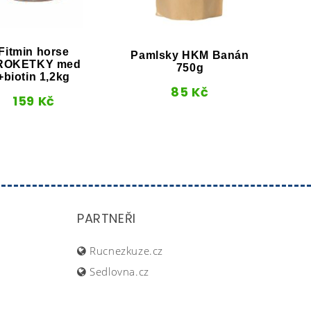
Fitmin horse
Atl
Pamlsky HKM Banán
ROKETKY med
750g
+biotin 1,2kg
85
Kč
159
Kč
PARTNEŘI
Rucnezkuze.cz
Sedlovna.cz