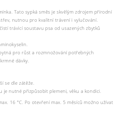
ínka. Tato sypká směs je skvělým zdrojem přírodní
řev, nutnou pro kvalitní trávení i vylučování.
čistí trávicí soustavu psa od usazených zbytků
aminokyselin.
ezbytná pro růst a rozmnožování potřebných
z krmné dávky.
í se dle zátěže.
 je nutné přizpůsobit plemeni, věku a kondici.
ax. 16 °C. Po otevření max. 5 měsíců možno užívat