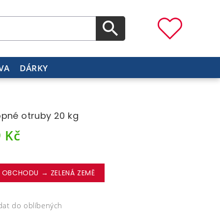
VA
DÁRKY
pné otruby 20 kg
9
Kč
 OBCHODU → ZELENÁ ZEMĚ
dat do oblíbených