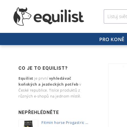
PRO KONĚ
CO JE TO EQUILIST?
Equilist
je první
vyhledávač
koňských a jezdeckých potřeb
v
České republice. Tisíce produktů z
různých e-shopů na jednom místě.
NEPŘEHLÉDNĚTE
Fitmin horse Progastric 20kg