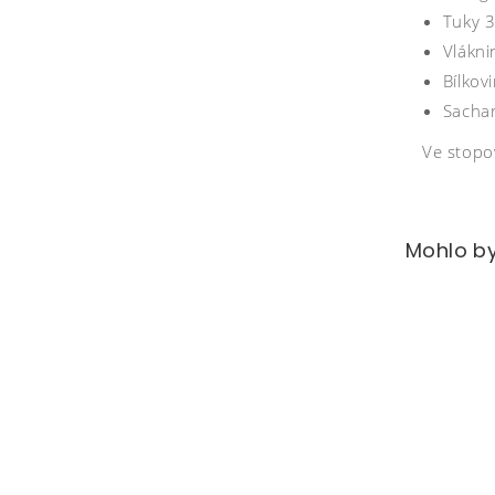
Tuky 3
Vlákni
Bílkov
Sachar
Ve stopo
Mohlo by