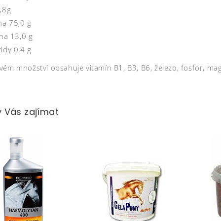
,8g
na 75,0 g
ina 13,0 g
idy 0,4 g
vém množství obsahuje vitamín B1, B3, B6, železo, fosfor, ma
 Vás zajímat