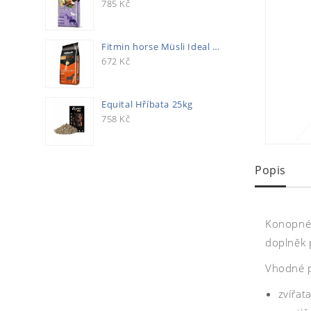
785
Kč
Fitmin horse Müsli Ideal 20kg
672
Kč
Equital Hříbata 25kg
758
Kč
Popis
Konopné 
doplněk p
Vhodné 
zvířa