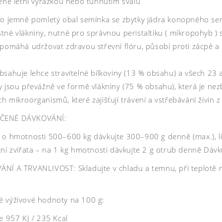
ené letní vyrážkou nebo tuhnutím svalů
 o jemně pomletý obal semínka se zbytky jádra konopného sem
né vlákniny, nutné pro správnou peristaltiku ( mikropohyb ) st
 pomáhá udržovat zdravou střevní flóru, působí proti zácpě a 
bsahuje lehce stravitelné bílkoviny (13 % obsahu) a všech 23 
y jsou převážně ve formě vlákniny (75 % obsahu), která je n
 mikroorganismů, které zajišťují trávení a vstřebávání živin 
ČENÉ DÁVKOVÁNÍ:
 o hmotnosti 500–600 kg dávkujte 300–900 g denně (max.), liš
ní zvířata – na 1 kg hmotnosti dávkujte 2 g otrub denně Dávku
NÍ A TRVANLIVOST: Skladujte v chladu a temnu, při teplotě m
 výživové hodnoty na 100 g:
e 957 KJ / 235 Kcal