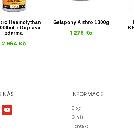
stro Haemolythan
Gelapony Arthro 1800g
1000ml + Doprava
K
1 279
Kč
zdarma
2 964
Kč
E NÁS
INFORMACE
Blog
agram
youtube
O nás
Kontakt