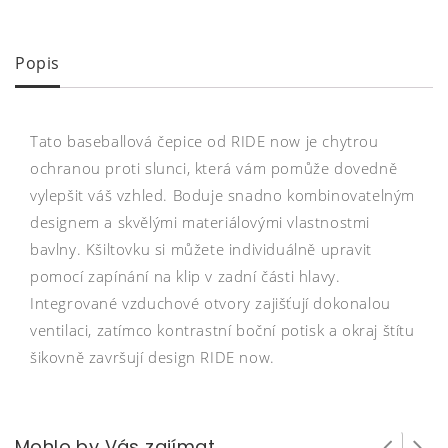
Popis
Tato baseballová čepice od RIDE now je chytrou
ochranou proti slunci, která vám pomůže dovedně
vylepšit váš vzhled. Boduje snadno kombinovatelným
designem a skvělými materiálovými vlastnostmi
bavlny. Kšiltovku si můžete individuálně upravit
pomocí zapínání na klip v zadní části hlavy.
Integrované vzduchové otvory zajišťují dokonalou
ventilaci, zatímco kontrastní boční potisk a okraj štítu
šikovně završují design RIDE now.
Mohlo by Vás zajímat