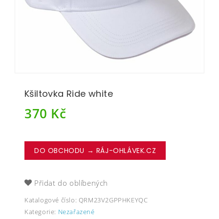
Kšiltovka Ride white
370
Kč
DO OBCHODU → RÁJ-OHLÁVEK.CZ
Přidat do oblíbených
Katalogové číslo:
QRM23V2GPPHKEYQC
Kategorie:
Nezařazené