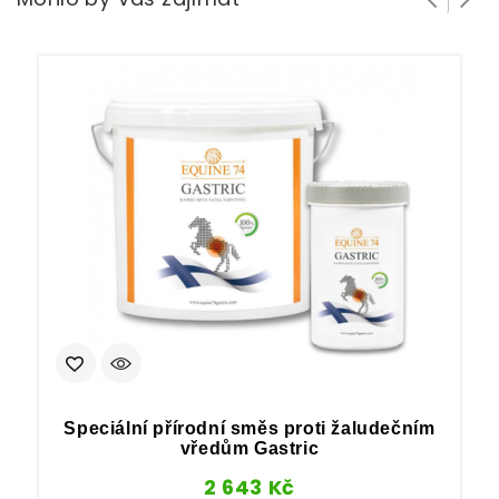
Speciální přírodní směs proti žaludečním
vředům Gastric
2 643
Kč