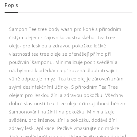
Popis
Šampon Tee tree body wash pro koně s přírodním
čistým olejem z čajovníku australského -tea tree
oleje- pro lesklou a zdravou pokožku: léčivé
vlastnosti tea tree oleje se přenášejí přímo při
používání šamponu. Minimalizuje pocit svědění a
náchylnost k oděrkám a přirozená dlouhotrvající
vůně odpuzuje hmyz. Tea tree olej je zároveň znám
svými desinfekčními účinky. S přírodním Tea Tree
olejem pro lesklou žíni a zdravou pokožku. Všechny
dobré vlastnosti Tea Tree oleje účinkují ihned během
šamponování na žíni i na pokožku. Minimalizuje
svědění, pro krásnou žíni a pokožku, dodává žíni
zdravý lesk. Aplikace: Pečlivě vmasírujte do mokré
žíně a vypláchněte vodou. Uchovávejte mimo dohled