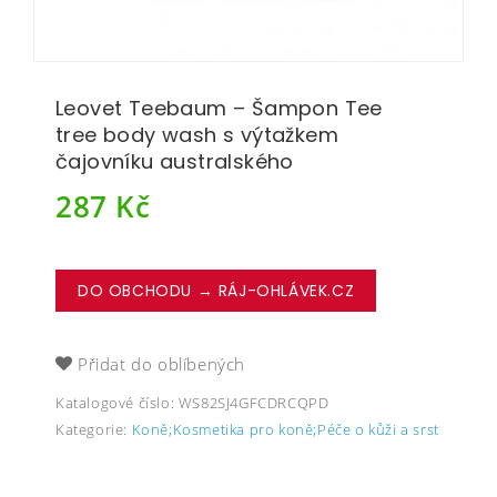
Leovet Teebaum – Šampon Tee
tree body wash s výtažkem
čajovníku australského
287
Kč
DO OBCHODU → RÁJ-OHLÁVEK.CZ
Přidat do oblíbených
Katalogové číslo:
WS82SJ4GFCDRCQPD
Kategorie:
Koně;Kosmetika pro koně;Péče o kůži a srst