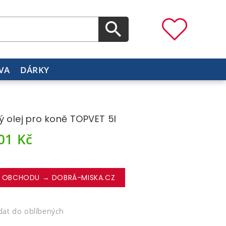
VA
DÁRKY
ý olej pro koně TOPVET 5l
301
Kč
 OBCHODU → DOBRÁ-MISKA.CZ
dat do oblíbených