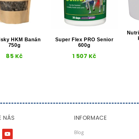
Nutr
lsky HKM Banán
Super Flex PRO Senior
750g
600g
85
Kč
1 507
Kč
E NÁS
INFORMACE
Blog
agram
youtube