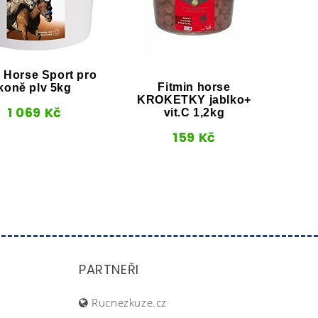
i Horse Sport pro
Fitmin horse
koně plv 5kg
KROKETKY jablko+
K
1 069
Kč
vit.C 1,2kg
159
Kč
PARTNEŘI
Rucnezkuze.cz