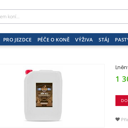
PRO JEZDCE
PÉČE O KONĚ
VÝŽIVA
STÁJ
PAST
Lněn
1 
DO
Při