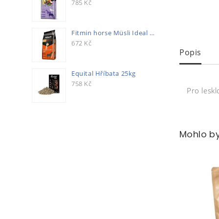
785
Kč
Fitmin horse Müsli Ideal 20kg
672
Kč
Popis
Equital Hříbata 25kg
758
Kč
Pro leskl
Mohlo by