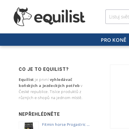
PRO KONĚ
CO JE TO EQUILIST?
Equilist
je první
vyhledávač
koňských a jezdeckých potřeb
v
České republice. Tisíce produktů z
různých e-shopů na jednom místě.
NEPŘEHLÉDNĚTE
Fitmin horse Progastric 20kg