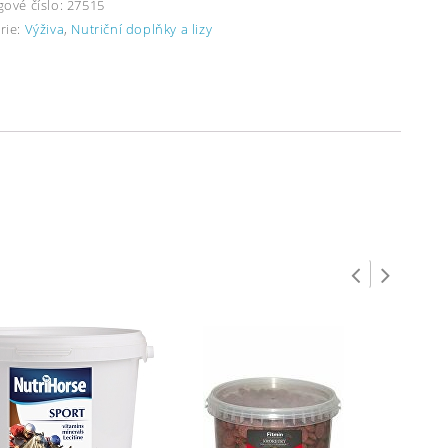
gové číslo:
27515
rie:
Výživa
,
Nutriční doplňky a lizy