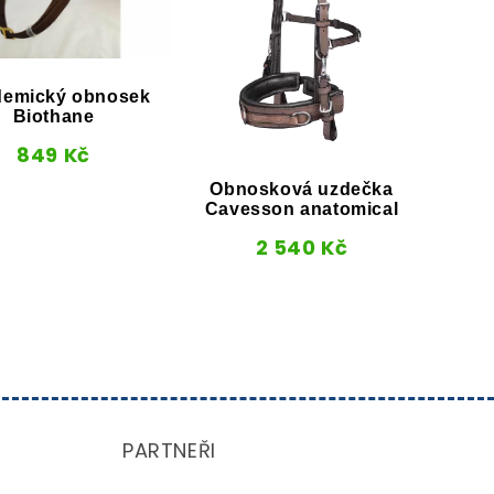
emický obnosek
Biothane
849
Kč
Obn
Obnosková uzdečka
Cave
Cavesson anatomical
2 540
Kč
PARTNEŘI