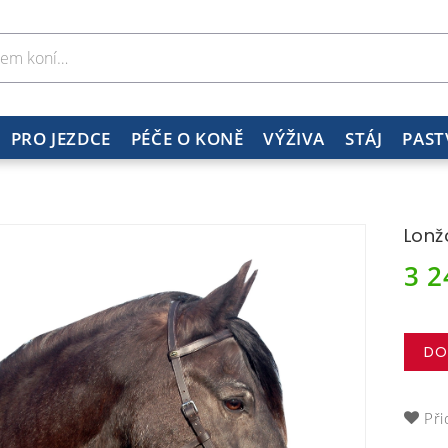
PRO JEZDCE
PÉČE O KONĚ
VÝŽIVA
STÁJ
PAST
Lonž
3 
DO
Při