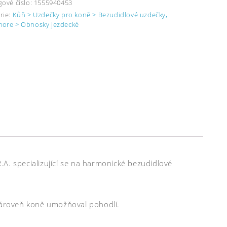
gové číslo:
1555940453
rie:
Kůň > Uzdečky pro koně > Bezudidlové uzdečky,
ore > Obnosky jezdecké
A. specializující se na harmonické bezudidlové
 zároveň koně umožňoval pohodlí.