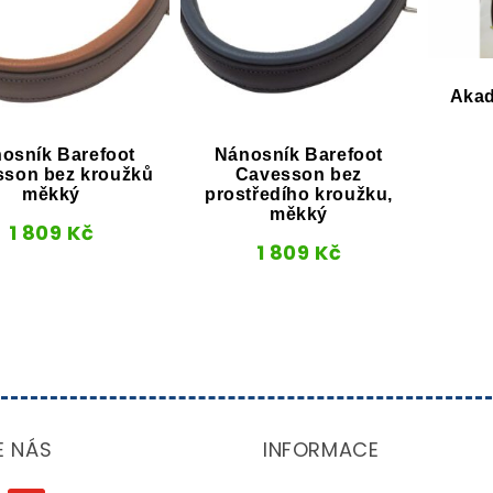
Akad
osník Barefoot
Nánosník Barefoot
son bez kroužků
Cavesson bez
měkký
prostředího kroužku,
měkký
1 809
Kč
1 809
Kč
E NÁS
INFORMACE