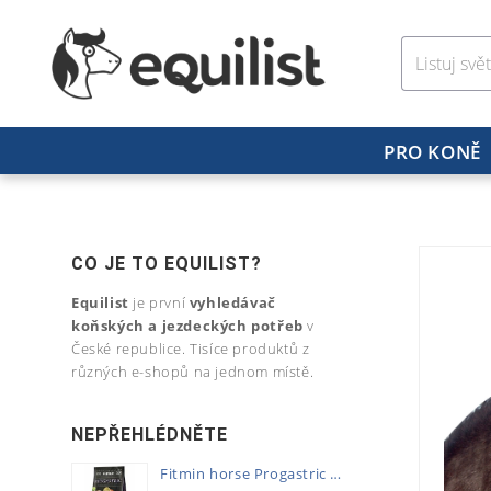
PRO KONĚ
CO JE TO EQUILIST?
Equilist
je první
vyhledávač
koňských a jezdeckých potřeb
v
České republice. Tisíce produktů z
různých e-shopů na jednom místě.
NEPŘEHLÉDNĚTE
Fitmin horse Progastric 20kg