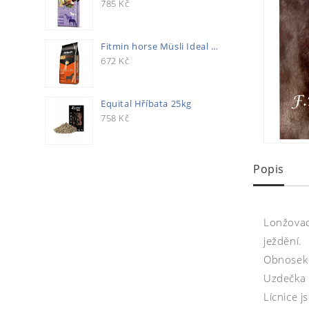
785
Kč
Fitmin horse Müsli Ideal 20kg
672
Kč
Equital Hříbata 25kg
758
Kč
Popis
Lonžovac
ježdění.
Obnosek 
Uzdečka 
Lícnice j