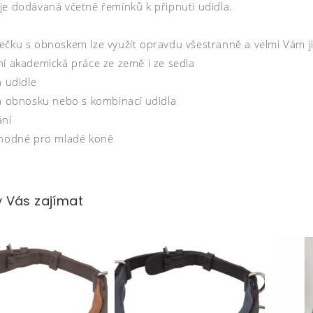
je dodávaná včetně řemínků k připnutí udidla.
ečku s obnoskem lze využít opravdu všestranně a velmi Vám j
ní akademická práce ze země i ze sedla
a udidle
na obnosku nebo s kombinací udidla
ání
vhodné pro mladé koně
 Vás zajímat