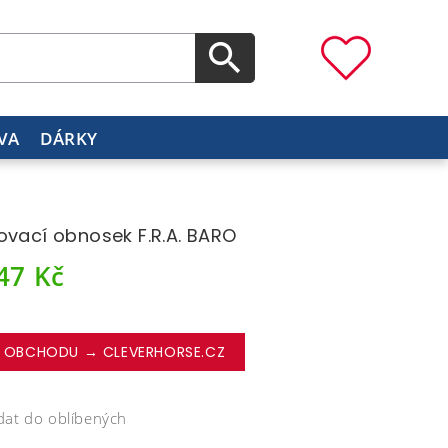
VA
DÁRKY
ovací obnosek F.R.A. BARO
247
Kč
 OBCHODU → CLEVERHORSE.CZ
dat do oblíbených