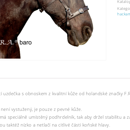
Katalo
Katego
hackam
í uzdečka s obnoskem z kvalitní kůže od holandské značky F.R.
není vystužený, je pouze z pevné kůže.
má speciálně umístěný podhrdelník, tak aby držel stabilitu a
sou taktéž nízko a netlačí na citlivé části koňské hlavy.