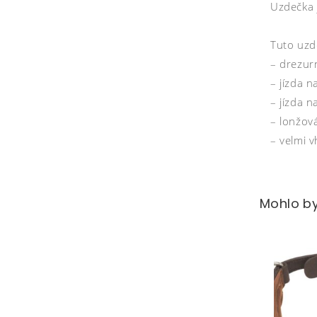
Uzdečka 
Tuto uzd
– drezur
– jízda n
– jízda 
– lonžov
– velmi 
Mohlo by