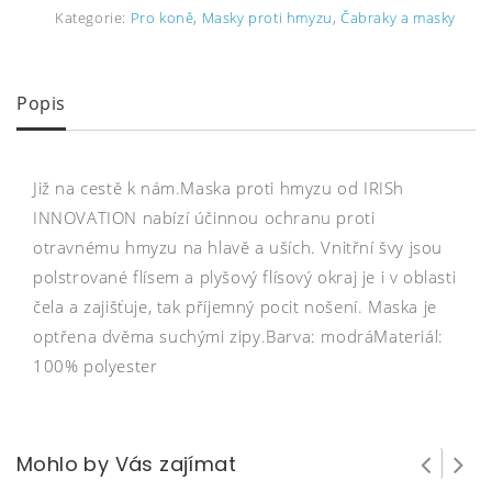
Kategorie:
Pro koně
,
Masky proti hmyzu
,
Čabraky a masky
Popis
Již na cestě k nám.Maska proti hmyzu ​​od IRISh
INNOVATION nabízí účinnou ochranu proti
otravnému hmyzu na hlavě a uších. Vnitřní švy jsou
polstrované flísem a plyšový flísový okraj je i v oblasti
čela a zajišťuje, tak příjemný pocit nošení. Maska je
optřena dvěma suchými zipy.Barva: modráMateriál:
100% polyester
Mohlo by Vás zajímat