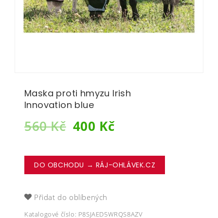
Maska proti hmyzu Irish
Innovation blue
560
Kč
400
Kč
DO OBCHODU → RÁJ-OHLÁVEK.CZ
Přidat do oblíbených
Katalogové číslo:
P8SJAED5WRQS8AZV