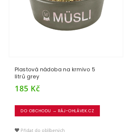
Plastová nádoba na krmivo 5
litrů grey
185
Kč
DO OBCHODU → RÁJ-OHLÁVEK.CZ
Přidat do oblíbených