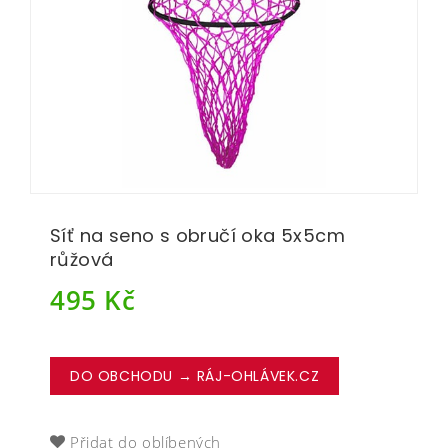
Síť na seno s obručí oka 5x5cm
růžová
495
Kč
DO OBCHODU → RÁJ-OHLÁVEK.CZ
Přidat do oblíbených