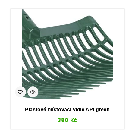
Plastové místovací vidle API green
380
Kč