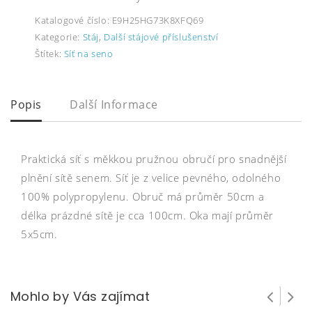
Katalogové číslo:
E9H25HG73K8XFQ69
Kategorie:
Stáj
,
Další stájové příslušenství
Štítek:
Síť na seno
Popis
Další Informace
Praktická síť s měkkou pružnou obručí pro snadnější
plnění sítě senem. Síť je z velice pevného, odolného
100% polypropylenu. Obruč má průměr 50cm a
délka prázdné sítě je cca 100cm. Oka mají průměr
5x5cm.
Mohlo by Vás zajímat