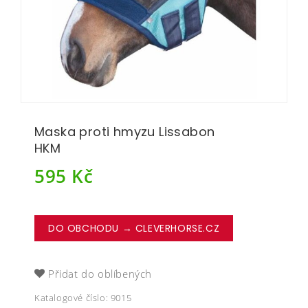
Maska proti hmyzu Lissabon
HKM
595
Kč
DO OBCHODU → CLEVERHORSE.CZ
Přidat do oblíbených
Katalogové číslo:
9015