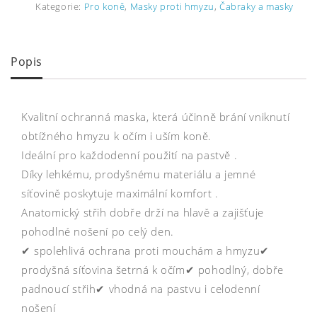
Kategorie:
Pro koně
,
Masky proti hmyzu
,
Čabraky a masky
Popis
Kvalitní ochranná maska, která účinně brání vniknutí
obtížného hmyzu k očím i uším koně.
Ideální pro každodenní použití na pastvě .
Díky lehkému, prodyšnému materiálu a jemné
síťovině poskytuje maximální komfort .
Anatomický střih dobře drží na hlavě a zajišťuje
pohodlné nošení po celý den.
✔ spolehlivá ochrana proti mouchám a hmyzu✔
prodyšná síťovina šetrná k očím✔ pohodlný, dobře
padnoucí střih✔ vhodná na pastvu i celodenní
nošení