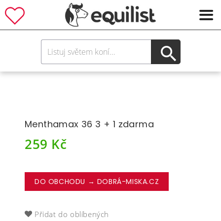
Menthamax 36 3 + 1 zdarma
259
Kč
DO OBCHODU → DOBRÁ-MISKA.CZ
Přidat do oblíbených