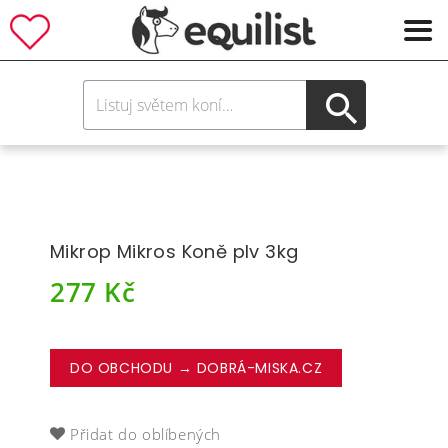
Mikrop Mikros Koně plv 3kg
277
Kč
DO OBCHODU → DOBRÁ-MISKA.CZ
Přidat do oblíbených