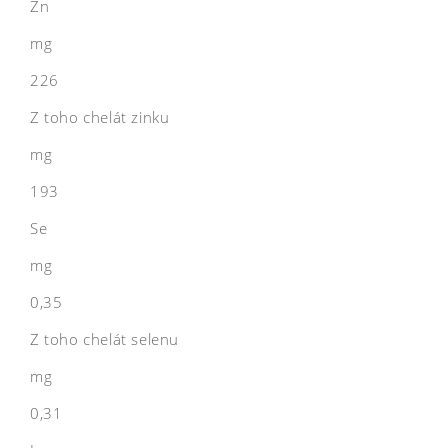
Zn
mg
226
Z toho chelát zinku
mg
193
Se
mg
0,35
Z toho chelát selenu
mg
0,31