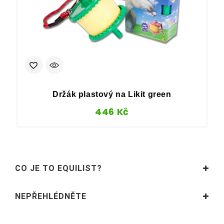
F
Držák plastový na Likit green
446
Kč
CO JE TO EQUILIST?
NEPŘEHLÉDNĚTE