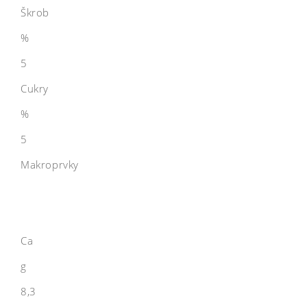
Škrob
%
5
Cukry
%
5
Makroprvky
Ca
g
8,3