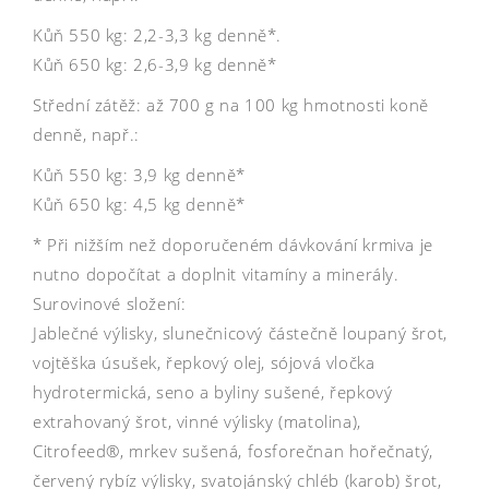
Kůň 550 kg: 2,2-3,3 kg denně*.
Kůň 650 kg: 2,6-3,9 kg denně*
Střední zátěž: až 700 g na 100 kg hmotnosti koně
denně, např.:
Kůň 550 kg: 3,9 kg denně*
Kůň 650 kg: 4,5 kg denně*
* Při nižším než doporučeném dávkování krmiva je
nutno dopočítat a doplnit vitamíny a minerály.
Surovinové složení:
Jablečné výlisky, slunečnicový částečně loupaný šrot,
vojtěška úsušek, řepkový olej, sójová vločka
hydrotermická, seno a byliny sušené, řepkový
extrahovaný šrot, vinné výlisky (matolina),
Citrofeed®, mrkev sušená, fosforečnan hořečnatý,
červený rybíz výlisky, svatojánský chléb (karob) šrot,