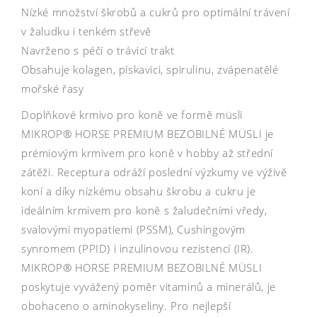
Nízké množství škrobů a cukrů pro optimální trávení
v žaludku i tenkém střevě
Navrženo s péčí o trávicí trakt
Obsahuje kolagen, pískavici, spirulinu, zvápenatělé
mořské řasy
Doplňkové krmivo pro koně ve formě müsli
MIKROP® HORSE PREMIUM BEZOBILNÉ MÜSLI je
prémiovým krmivem pro koně v hobby až střední
zátěži. Receptura odráží poslední výzkumy ve výživě
koní a díky nízkému obsahu škrobu a cukru je
ideálním krmivem pro koně s žaludečními vředy,
svalovými myopatiemi (PSSM), Cushingovým
synromem (PPID) i inzulinovou rezistencí (IR).
MIKROP® HORSE PREMIUM BEZOBILNÉ MÜSLI
poskytuje vyvážený poměr vitaminů a minerálů, je
obohaceno o aminokyseliny. Pro nejlepší