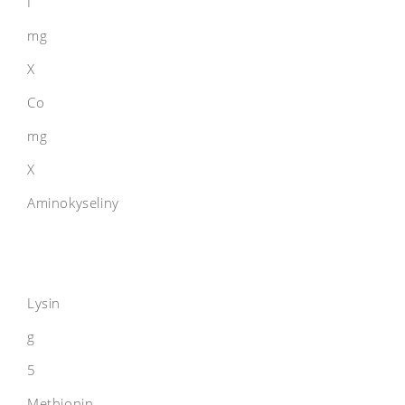
I
mg
X
Co
mg
X
Aminokyseliny
Lysin
g
5
Methionin