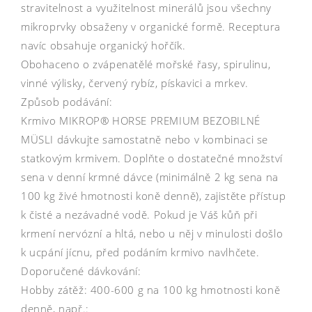
stravitelnost a využitelnost minerálů jsou všechny
mikroprvky obsaženy v organické formě. Receptura
navíc obsahuje organický hořčík.
Obohaceno o zvápenatělé mořské řasy, spirulinu,
vinné výlisky, červený rybíz, pískavici a mrkev.
Způsob podávání:
Krmivo MIKROP® HORSE PREMIUM BEZOBILNÉ
MÜSLI dávkujte samostatně nebo v kombinaci se
statkovým krmivem. Doplňte o dostatečné množství
sena v denní krmné dávce (minimálně 2 kg sena na
100 kg živé hmotnosti koně denně), zajistěte přístup
k čisté a nezávadné vodě. Pokud je Váš kůň při
krmení nervózní a hltá, nebo u něj v minulosti došlo
k ucpání jícnu, před podáním krmivo navlhčete.
Doporučené dávkování:
Hobby zátěž: 400-600 g na 100 kg hmotnosti koně
denně, např.: