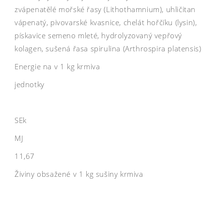
zvápenatělé mořské řasy (Lithothamnium), uhličitan
vápenatý, pivovarské kvasnice, chelát hořčíku (lysin),
pískavice semeno mleté, hydrolyzovaný vepřový
kolagen, sušená řasa spirulina (Arthrospira platensis)
Energie na v 1 kg krmiva
jednotky
SEk
MJ
11,67
Živiny obsažené v 1 kg sušiny krmiva