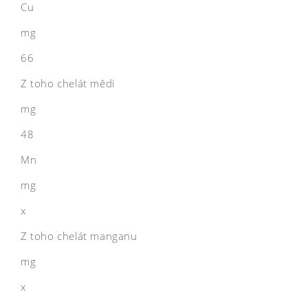
Cu
mg
66
Z toho chelát mědi
mg
48
Mn
mg
x
Z toho chelát manganu
mg
x