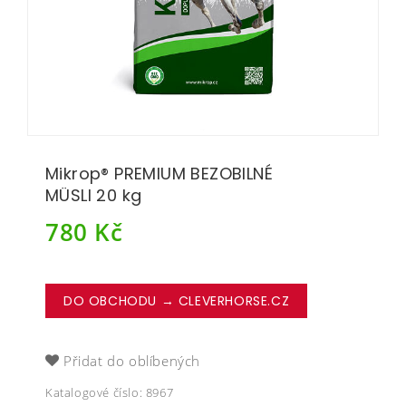
Mikrop® PREMIUM BEZOBILNÉ
MÜSLI 20 kg
780
Kč
DO OBCHODU → CLEVERHORSE.CZ
Přidat do oblíbených
Katalogové číslo:
8967