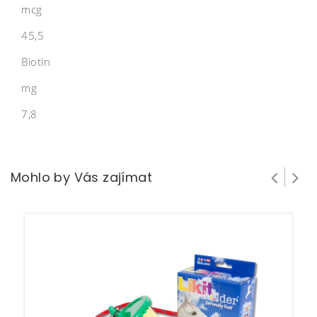
mcg
45,5
Biotin
mg
7,8
Mohlo by Vás zajímat