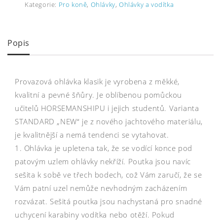
Kategorie:
Pro koně
,
Ohlávky
,
Ohlávky a vodítka
Popis
Provazová ohlávka klasik je vyrobena z měkké,
kvalitní a pevné šňůry. Je oblíbenou pomůckou
učitelů HORSEMANSHIPU i jejich studentů. Varianta
STANDARD „NEW“ je z nového jachtového materiálu,
je kvalitnější a nemá tendenci se vytahovat.
1. Ohlávka je upletena tak, že se vodící konce pod
patovým uzlem ohlávky nekříží. Poutka jsou navíc
sešita k sobě ve třech bodech, což Vám zaručí, že se
Vám patní uzel nemůže nevhodným zacházením
rozvázat. Sešitá poutka jsou nachystaná pro snadné
uchycení karabiny vodítka nebo otěží. Pokud