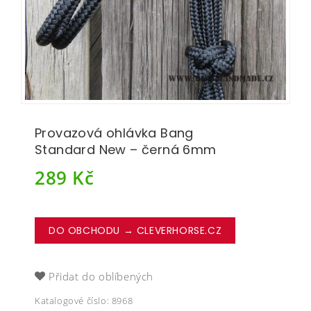
Provazová ohlávka Bang
Standard New – černá 6mm
289
Kč
DO OBCHODU → CLEVERHORSE.CZ
Přidat do oblíbených
Katalogové číslo:
8968