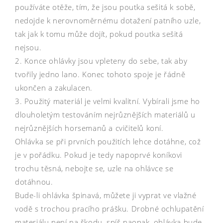
používáte otěže, tím, že jsou poutka sešitá k sobě,
nedojde k nerovnoměrnému dotažení patního uzle,
tak jak k tomu může dojít, pokud poutka sešitá
nejsou.
2. Konce ohlávky jsou vpleteny do sebe, tak aby
tvořily jedno lano. Konec tohoto spoje je řádně
ukončen a zakulacen.
3. Použitý materiál je velmi kvalitní. Vybírali jsme ho
dlouholetým testováním nejrůznějších materiálů u
nejrůznějších horsemanů a cvičitelů koní.
Ohlávka se při prvních použitích lehce dotáhne, což
je v pořádku. Pokud je tedy napoprvé koníkovi
trochu těsná, nebojte se, uzle na ohlávce se
dotáhnou.
Bude-li ohlávka špinavá, můžete ji vyprat ve vlažné
vodě s trochou pracího prášku. Drobné ochlupatění
materiálu není na škodu, spíš naopak, ohlávka bude