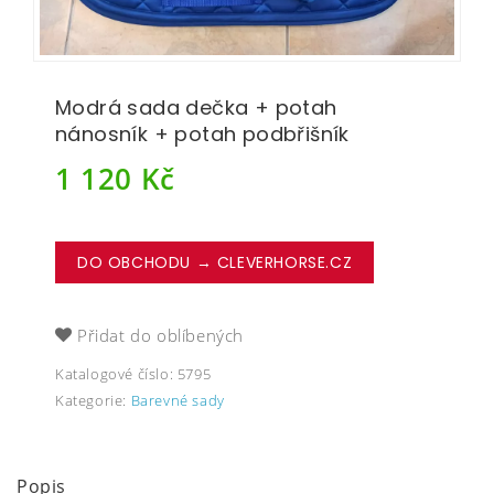
Modrá sada dečka + potah
nánosník + potah podbřišník
1 120
Kč
DO OBCHODU → CLEVERHORSE.CZ
Přidat do oblíbených
Katalogové číslo:
5795
Kategorie:
Barevné sady
Popis