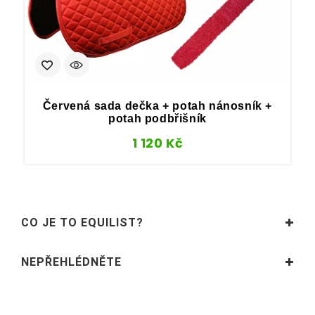
Červená sada dečka + potah nánosník +
potah podbřišník
1 120
Kč
CO JE TO EQUILIST?
NEPŘEHLÉDNĚTE