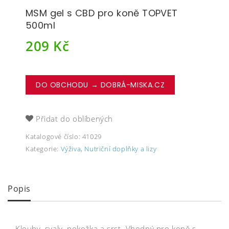
MSM gel s CBD pro koně TOPVET
500ml
209
Kč
DO OBCHODU → DOBRÁ-MISKA.CZ
Přidat do oblíbených
Katalogové číslo:
41029
Kategorie:
Výživa
,
Nutriční doplňky a lizy
Popis
Klouby, svaly, pokožka a srst. Vhodný pro koně s