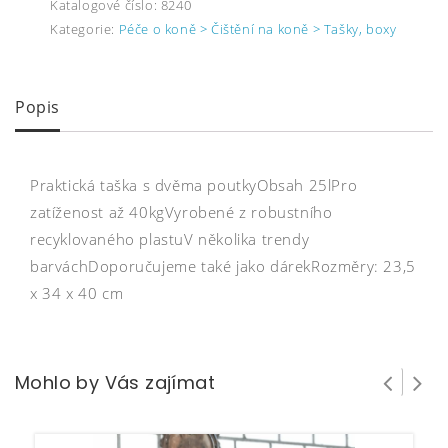
Katalogové číslo:
8240
Kategorie:
Péče o koně > Čištění na koně > Tašky, boxy
Popis
Praktická taška s dvěma poutkyObsah 25lPro
zatíženost až 40kgVyrobené z robustního
recyklovaného plastuV několika trendy
barváchDoporučujeme také jako dárekRozměry: 23,5
x 34 x 40 cm
Mohlo by Vás zajímat