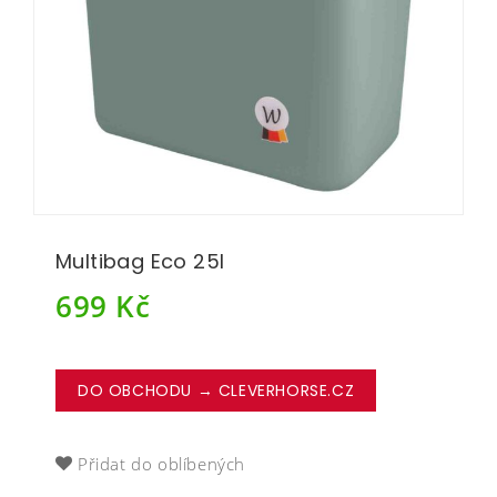
Multibag Eco 25l
699
Kč
DO OBCHODU → CLEVERHORSE.CZ
Přidat do oblíbených