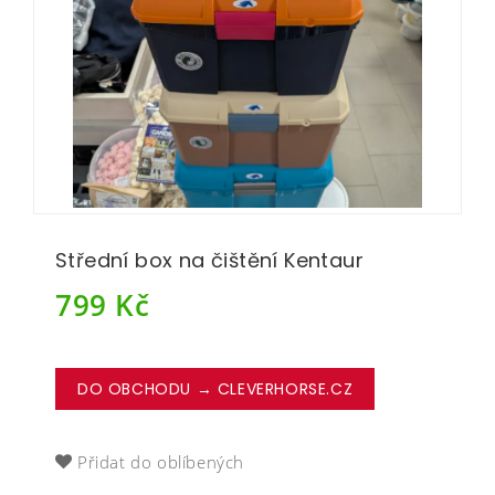
Střední box na čištění Kentaur
799
Kč
DO OBCHODU → CLEVERHORSE.CZ
Přidat do oblíbených