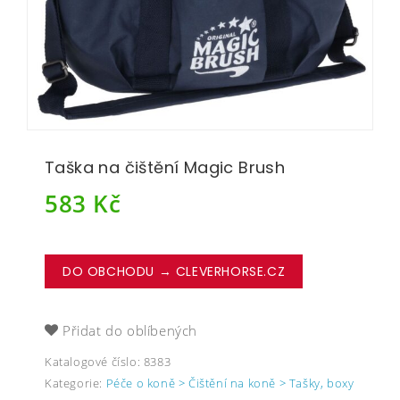
Taška na čištění Magic Brush
583
Kč
DO OBCHODU → CLEVERHORSE.CZ
Přidat do oblíbených
Katalogové číslo:
8383
Kategorie:
Péče o koně > Čištění na koně > Tašky, boxy