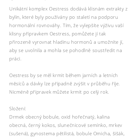
Unikátní komplex Oestress dodává klisnám extrakty z
bylin, které byly používány po staletí na podporu
hormonální rovnováhy. Tím, že vylepšíte výživu vaší
klisny přípravkem Oestress, pomůžete jí tak
přirozeně vyrovnat hladinu hormonů a umožníte jí,
aby se uvolnila a mohla se pohodlně soustředit na
práci.
Oestress by se měl krmit během jarních a letních
měsíců a dávky lze případně zvýšit v průběhu říje.
Nicméně přípravek můžete krmit po celý rok.
Složení:
Drmek obecný bobule, oxid hořečnatý, kalina
obecná, černý kokos, slunečnicové semínko, mrkev
(sušená), gynostema pětilistá, bobule Omicha, šišák,