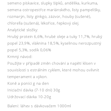
semeno pískavice, slupky šípků, andělika, kurkuma,
semena ostropestřce mariánského, listy pampelišky,
rozmarýn, listy ginkgo, zázvor, houby (sušené),
chlorella (sušená), lékořice, řepkový olej.
Analytické složky:
Hrubý protein 6,6%, hrubé oleje a tuky 11,7%, hrubý
popel 23,9%, vláknina 18,5%, kyselinou nerozpustný
popel 5,3%, sodík 0,06%
Krmný návod:
Použijte v případě změn chování a napětí klisen v
souvislosti s estrálním cyklem, které mohou ovlivnit
temperament a výkon.
Koně a poníci g na den
Iniciační dávka (7-10 dní) 30g
Udržovací dávka 10-20g
Balení: láhev s dávkovačem 1000ml