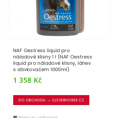
NAF Oestress liquid pro
náladové klisny 1 l (NAF Oestress
liquid pro náladové klisny, láhev
s dávkovačem 1000ml)
1 358
Kč
DO OBCHODU → CLEVERHORSE.CZ
Přidat do oblíbených