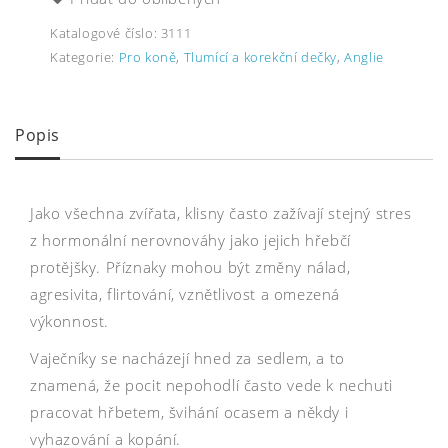
Katalogové číslo:
3111
Kategorie:
Pro koně
,
Tlumící a korekční dečky
,
Anglie
Popis
Jako všechna zvířata, klisny často zažívají stejný stres
z hormonální nerovnováhy jako jejich hřebčí
protějšky. Příznaky mohou být změny nálad,
agresivita, flirtování, vznětlivost a omezená
výkonnost.
Vaječníky se nacházejí hned za sedlem, a to
znamená, že pocit nepohodlí často vede k nechuti
pracovat hřbetem, švihání ocasem a někdy i
vyhazování a kopání.