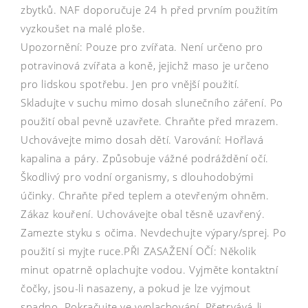
zbytků. NAF doporučuje 24 h před prvním použitím
vyzkoušet na malé ploše.
Upozornění: Pouze pro zvířata. Není určeno pro
potravinová zvířata a koně, jejichž maso je určeno
pro lidskou spotřebu. Jen pro vnější použití.
Skladujte v suchu mimo dosah slunečního záření. Po
použití obal pevně uzavřete. Chraňte před mrazem.
Uchovávejte mimo dosah dětí. Varování: Hořlavá
kapalina a páry. Způsobuje vážné podráždění očí.
Škodlivý pro vodní organismy, s dlouhodobými
účinky. Chraňte před teplem a otevřeným ohněm.
Zákaz kouření. Uchovávejte obal těsně uzavřený.
Zamezte styku s očima. Nevdechujte výpary/sprej. Po
použití si myjte ruce.PŘI ZASAŽENÍ OČÍ: Několik
minut opatrně oplachujte vodou. Vyjměte kontaktní
čočky, jsou-li nasazeny, a pokud je lze vyjmout
snadno. Pokračujte ve vyplachování. Přetrvává-li