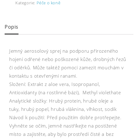
Kategorie:
Péče o koně
Popis
Jemný aerosolový sprej na podporu přirozeného
hojení odřené nebo poškozené kůže, drobných řezů
či oděrků. Může taktéž pomoci zamezit mouchám v
kontaktu s otevřenými ranami.
Složení: Extrakt z aloe vera, Isopropanol,
Antioxidanty (na rostlinné bázi), Methyl violethate
Analytické složky: Hrubý protein, hrubé oleje a
tuky, hrubý popel, hrubá vláknina, vlhkost, sodík
Návod k použití: Před použitím dobře protřepejte.
Vyhněte se očím, jemně nastříkejte na postižené
místo a zajistěte, aby bylo prostředí čisté a bez