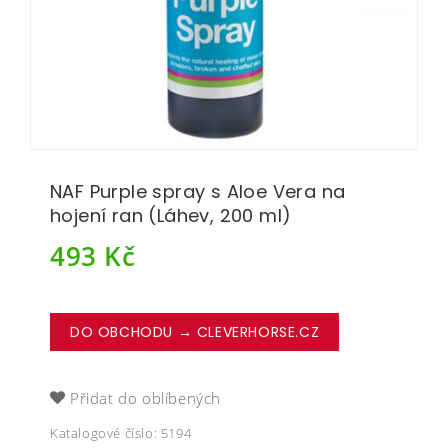
NAF Purple spray s Aloe Vera na
hojení ran (Láhev, 200 ml)
493
Kč
DO OBCHODU → CLEVERHORSE.CZ
Přidat do oblíbených
Katalogové číslo:
5194