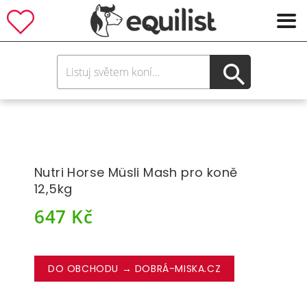
Nutri Horse Müsli Mash pro koně
12,5kg
647
Kč
DO OBCHODU → DOBRÁ-MISKA.CZ