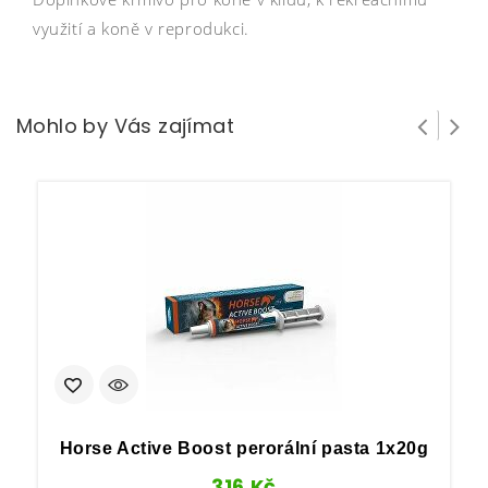
využití a koně v reprodukci.
Mohlo by Vás zajímat
Horse Active Boost perorální pasta 1x20g
F
316
Kč