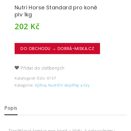
Nutri Horse Standard pro koně
plv 1kg
202
Kč
DO OBCHODU → DOBRÁ-MISKA.CZ
Přidat do oblíbených
Katalogové číslo:
6137
Kategorie:
Výživa
,
Nutriční doplňky a lizy
Popis
Doplňkové krmivo pro koně v klidu, k rekreačnímu