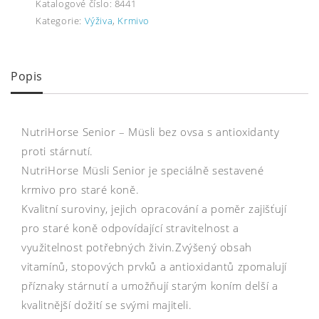
Katalogové číslo:
8441
Kategorie:
Výživa
,
Krmivo
Popis
NutriHorse Senior – Müsli bez ovsa s antioxidanty
proti stárnutí.
NutriHorse Müsli Senior je speciálně sestavené
krmivo pro staré koně.
Kvalitní suroviny, jejich opracování a poměr zajišťují
pro staré koně odpovídající stravitelnost a
využitelnost potřebných živin.Zvýšený obsah
vitamínů, stopových prvků a antioxidantů zpomalují
příznaky stárnutí a umožňují starým koním delší a
kvalitnější dožití se svými majiteli.