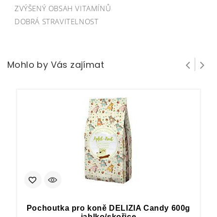
ZVÝŠENÝ OBSAH VITAMÍNŮ
DOBRÁ STRAVITELNOST
Mohlo by Vás zajímat
Pochoutka pro koně DELIZIA Candy 600g
L
jablko/skořice