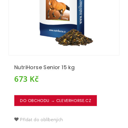
NutriHorse Senior 15 kg
673
Kč
DO OBCHODU → CLEVERHORSE.CZ
Přidat do oblíbených