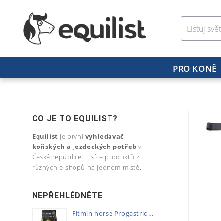
PRO KONĚ
CO JE TO EQUILIST?
Equilist
je první
vyhledávač
koňských a jezdeckých potřeb
v
České republice. Tisíce produktů z
různých e-shopů na jednom místě.
NEPŘEHLÉDNĚTE
Fitmin horse Progastric 20kg