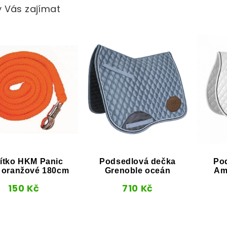
 Vás zajímat
ítko HKM Panic
Podsedlová dečka
Po
 oranžové 180cm
Grenoble oceán
Am
150
Kč
710
Kč