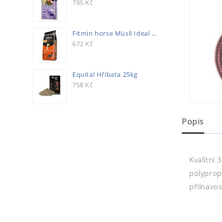
785
Kč
Fitmin horse Müsli Ideal 20kg
672
Kč
Equital Hříbata 25kg
758
Kč
Popis
Kvalitní
polypropy
přilnavos