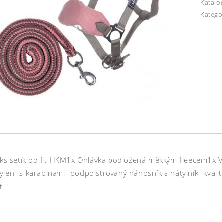
Katalo
Katego
 3ks setík od fi. HKM1x Ohlávka podložená měkkým fleecem1x
len- s karabinami- podpolstrovaný nánosník a nátylník- kvalit
t