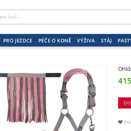
PRO JEZDCE
PÉČE O KONĚ
VÝŽIVA
STÁJ
PAST
Ohlá
41
DO
Při