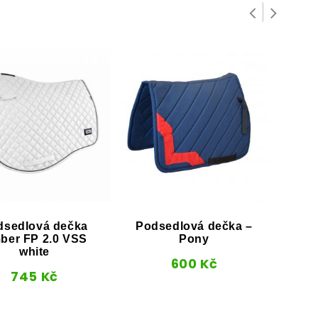
dsedlová dečka
Podsedlová dečka –
Ohl
ber FP 2.0 VSS
Pony
white
600
Kč
745
Kč