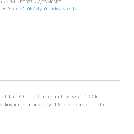
gové číslo:
DD9274UCJCWM6AD7
rie:
Pro koně
,
Ohlávky
,
Ohlávky a vodítka
 Vodítko 180cm1x Třásně proti hmyzu – 100%
ní kování stříbrné barvy- 1,8 m dlouhé- perfektní