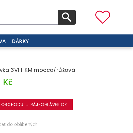
VA
DÁRKY
vka 3V1 HKM mocca/růžová
5
Kč
 OBCHODU → RÁJ-OHLÁVEK.CZ
dat do oblíbených