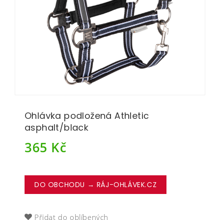
Ohlávka podložená Athletic
asphalt/black
365
Kč
DO OBCHODU → RÁJ-OHLÁVEK.CZ
Přidat do oblíbených