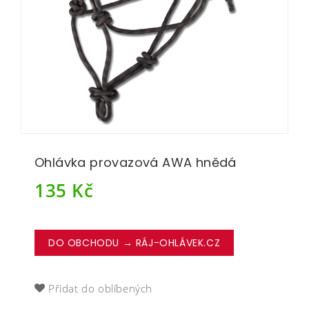
Ohlávka provazová AWA hnědá
135
Kč
DO OBCHODU → RÁJ-OHLÁVEK.CZ
Přidat do oblíbených