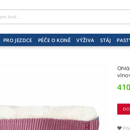
PRO JEZDCE
PÉČE O KONĚ
VÝŽIVA
STÁJ
PAST
Ohlá
víno
41
DO
Při