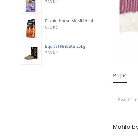
785
Kč
Fitmin horse Müsli Ideal 20kg
672
Kč
Equital Hříbata 25kg
758
Kč
Popis
Kvalitní
Mohlo by