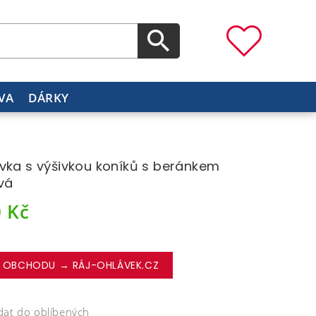
VA
DÁRKY
vka s výšivkou koníků s beránkem
vá
0
Kč
 OBCHODU → RÁJ-OHLÁVEK.CZ
dat do oblíbených