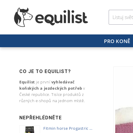
PRO KONĚ
CO JE TO EQUILIST?
Equilist
je první
vyhledávač
koňských a jezdeckých potřeb
v
České republice. Tisíce produktů z
různých e-shopů na jednom místě.
NEPŘEHLÉDNĚTE
Fitmin horse Progastric 20kg