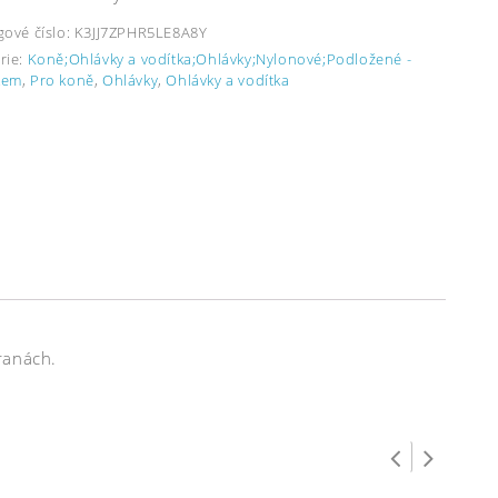
gové číslo:
K3JJ7ZPHR5LE8A8Y
rie:
Koně;Ohlávky a vodítka;Ohlávky;Nylonové;Podložené -
kem
,
Pro koně
,
Ohlávky
,
Ohlávky a vodítka
ranách.