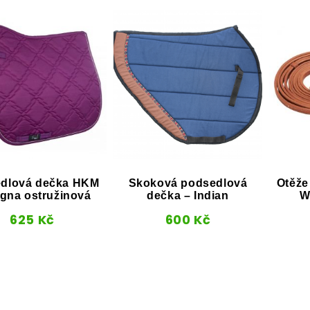
dlová dečka HKM
Skoková podsedlová
Otěže
gna ostružinová
dečka – Indian
W
625
Kč
600
Kč