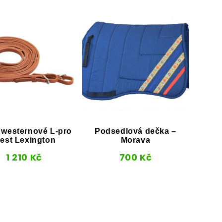
 westernové L-pro
Podsedlová dečka –
Ohl
est Lexington
Morava
1 210
Kč
700
Kč