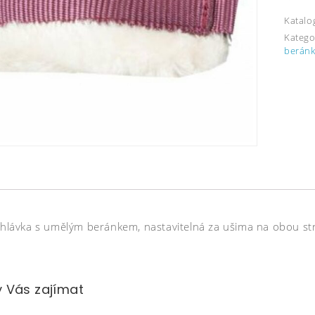
Katalo
Katego
berán
 ohlávka s umělým beránkem, nastavitelná za ušima na obou st
 Vás zajímat