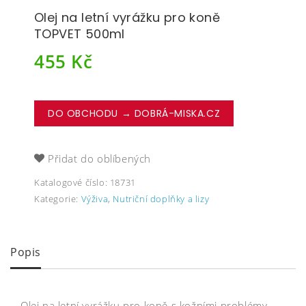
Olej na letní vyrážku pro koně
TOPVET 500ml
455
Kč
DO OBCHODU → DOBRÁ-MISKA.CZ
Přidat do oblíbených
Katalogové číslo:
18731
Kategorie:
Výživa
,
Nutriční doplňky a lizy
Popis
Olej na letní vyrážku pro koně s kožními problémy –