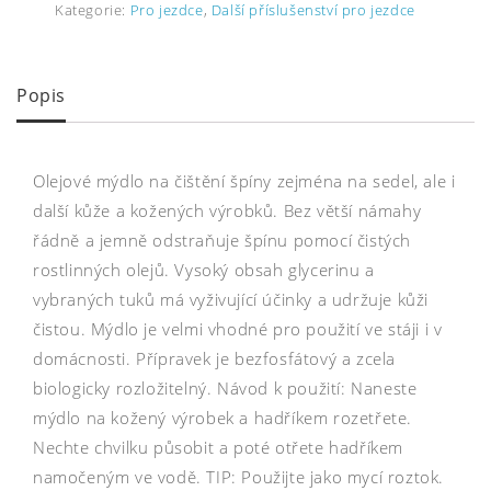
Kategorie:
Pro jezdce
,
Další příslušenství pro jezdce
Popis
Olejové mýdlo na čištění špíny zejména na sedel, ale i
další kůže a kožených výrobků. Bez větší námahy
řádně a jemně odstraňuje špínu pomocí čistých
rostlinných olejů. Vysoký obsah glycerinu a
vybraných tuků má vyživující účinky a udržuje kůži
čistou. Mýdlo je velmi vhodné pro použití ve stáji i v
domácnosti. Přípravek je bezfosfátový a zcela
biologicky rozložitelný. Návod k použití: Naneste
mýdlo na kožený výrobek a hadříkem rozetřete.
Nechte chvilku působit a poté otřete hadříkem
namočeným ve vodě. TIP: Použijte jako mycí roztok.