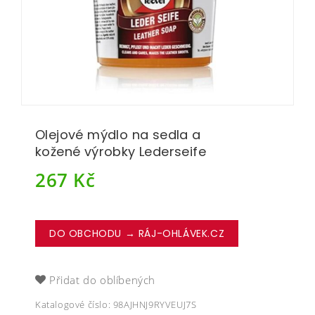
Olejové mýdlo na sedla a
kožené výrobky Lederseife
267
Kč
DO OBCHODU → RÁJ-OHLÁVEK.CZ
Přidat do oblíbených
Katalogové číslo:
98AJHNJ9RYVEUJ7S