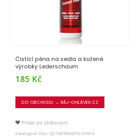
Čistící pěna na sedla a kožené
výrobky Lederschaum
185
Kč
DO OBCHODU → RÁJ-OHLÁVEK.CZ
Přidat do oblíbených
Katalogové číslo:
QS72WMNMPZL5YWYA