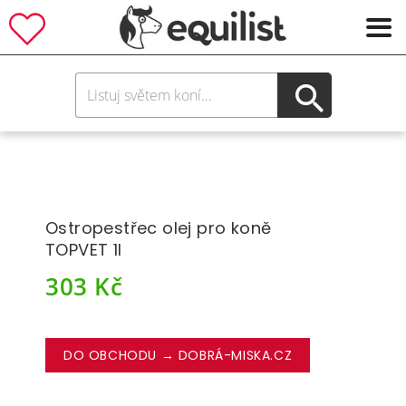
Ostropestřec olej pro koně
TOPVET 1l
303
Kč
DO OBCHODU → DOBRÁ-MISKA.CZ