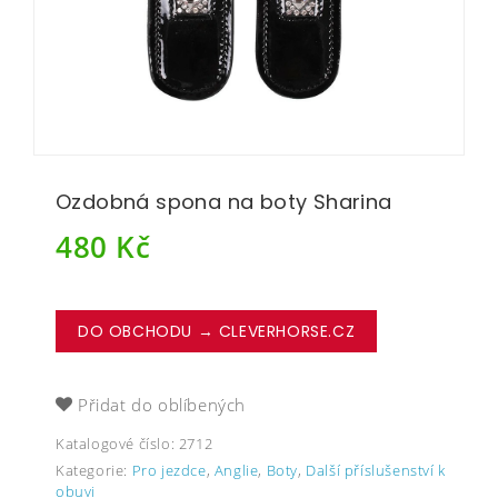
Ozdobná spona na boty Sharina
480
Kč
DO OBCHODU → CLEVERHORSE.CZ
Přidat do oblíbených
Katalogové číslo:
2712
Kategorie:
Pro jezdce
,
Anglie
,
Boty
,
Další příslušenství k
obuvi