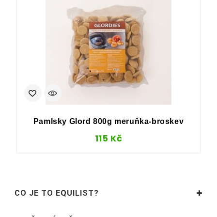
Pamlsky Glord 800g meruňka-broskev
115
Kč
CO JE TO EQUILIST?