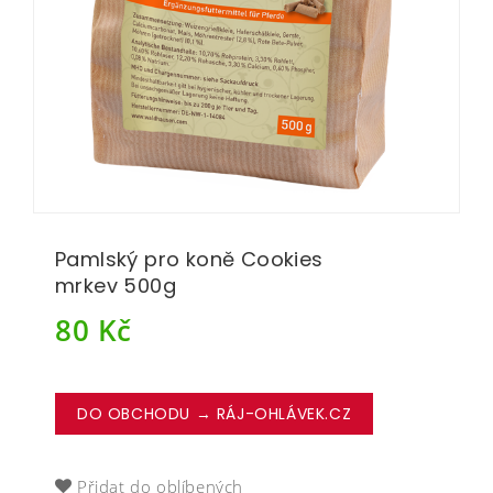
Pamlský pro koně Cookies
mrkev 500g
80
Kč
DO OBCHODU → RÁJ-OHLÁVEK.CZ
Přidat do oblíbených