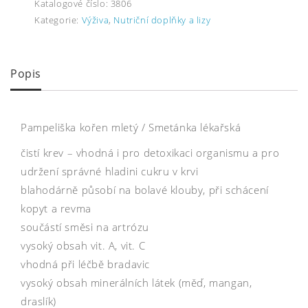
Katalogové číslo:
3806
Kategorie:
Výživa
,
Nutriční doplňky a lizy
Popis
Pampeliška kořen mletý / Smetánka lékařská
čistí krev – vhodná i pro detoxikaci organismu a pro
udržení správné hladini cukru v krvi
blahodárně působí na bolavé klouby, při schácení
kopyt a revma
součástí směsi na artrózu
vysoký obsah vit. A, vit. C
vhodná při léčbě bradavic
vysoký obsah minerálních látek (měď, mangan,
draslík)