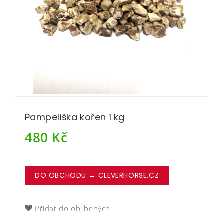
Pampeliška kořen 1 kg
480
Kč
DO OBCHODU → CLEVERHORSE.CZ
Přidat do oblíbených