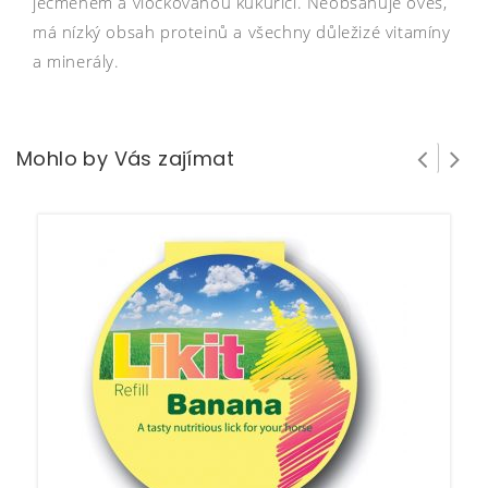
ječmenem a vločkovanou kukuřicí. Neobsahuje oves,
má nízký obsah proteinů a všechny důležizé vitamíny
a minerály.
Mohlo by Vás zajímat